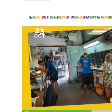
23
OCT