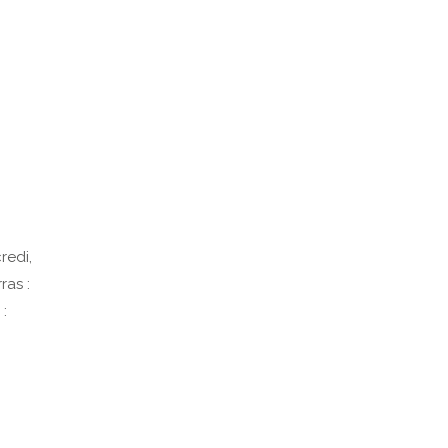
redi,
ras :
 :