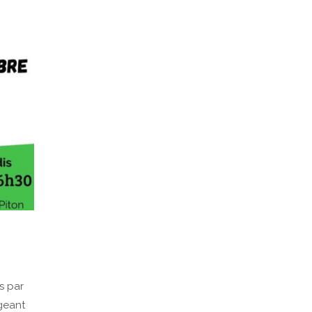
es par
ageant