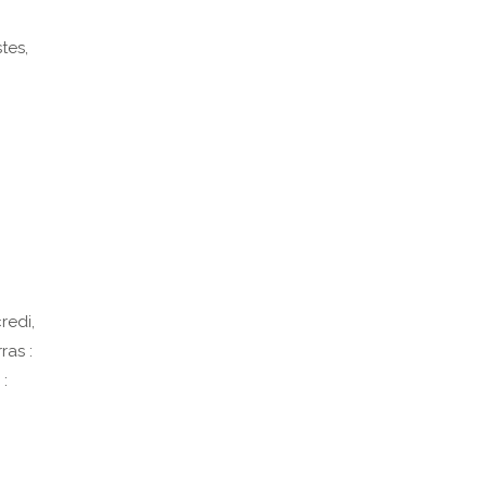
tes,
redi,
ras :
 :