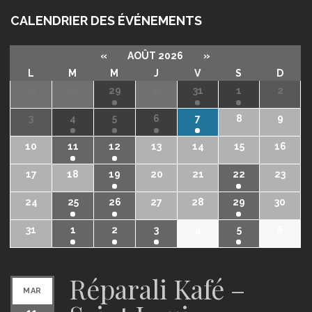
CALENDRIER DES ÉVÉNEMENTS
«
AOÛT 2026
»
L
M
M
J
V
S
D
27
28
29
30
31
1
2
3
4
5
6
7
8
9
10
11
12
13
14
15
16
17
18
19
20
21
22
23
24
25
26
27
28
29
30
31
1
2
3
4
5
6
Réparali Kafé –
MAR