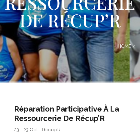
RESSOURCERIE
DE RÉCUP’R
HOME
/
Réparation Participative À La
Ressourcerie De Récup’R
23 - 23 Oct - Récup’R