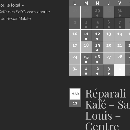
L
M
M
J
V
ou lé local »
27
28
29
30
31
Kafé des Sal’Gosses annulé
 du Répar’Mafate
3
4
5
6
7
10
11
12
13
14
17
18
19
20
21
24
25
26
27
28
31
1
2
3
4
Réparali
MAR
Kafé – Sa
11
Louis –
Centre