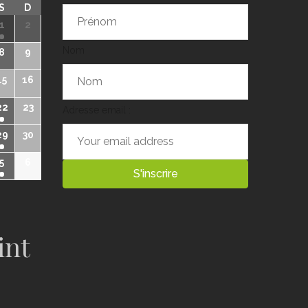
S
D
1
2
Nom
8
9
15
16
22
23
Adresse email :
29
30
5
6
int