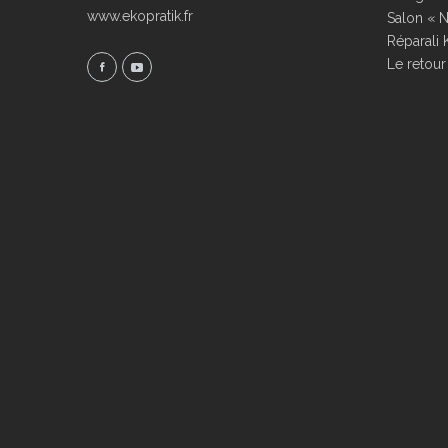
www.ekopratik.fr
Salon « N
Réparali 
Le retour