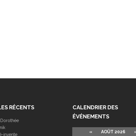
LES RÉCENTS
CALENDRIER DES
ÉVÉNEMENTS
r Dorothée
nik
«
AOÛT 2026
é-invente