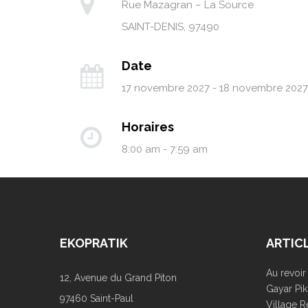
Rue Mazagran – La Source
SAINT-DENIS
,
97490
Date
17 novembre 2027 - 18 novembre 2027
Horaires
8:00 am - 7:59 am
EKOPRATIK
ARTIC
Au revoi
12, Avenue du Grand Piton
Gayar Pik
97460 Saint-Paul
Village R