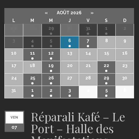
«
AOÛT 2026
»
L
M
M
J
V
S
D
27
28
29
30
31
1
2
3
4
5
6
7
8
9
10
11
12
13
14
15
16
17
18
19
20
21
22
23
24
25
26
27
28
29
30
31
1
2
3
4
5
6
Réparali Kafé – Le
VEN
Port – Halle des
07