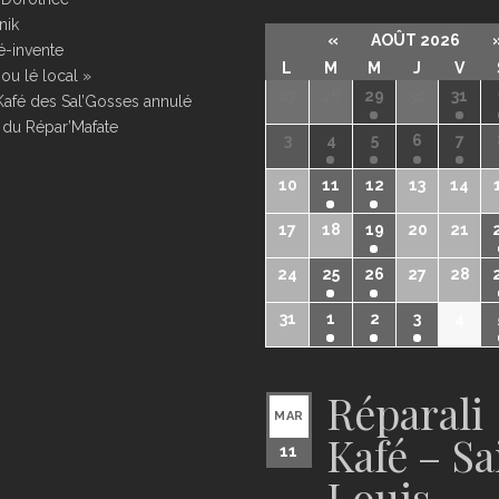
nik
«
AOÛT 2026
é-invente
L
M
M
J
V
ou lé local »
27
28
29
30
31
Kafé des Sal’Gosses annulé
 du Répar’Mafate
3
4
5
6
7
10
11
12
13
14
17
18
19
20
21
24
25
26
27
28
31
1
2
3
4
Réparali
MAR
Kafé – Sa
11
Louis –