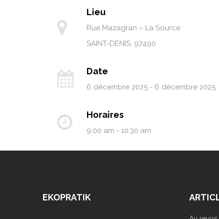
Lieu
Rue Mazagran – La Source
SAINT-DENIS
,
97490
Date
6 décembre 2025 - 6 décembre 2025
Horaires
9:00 am - 10:30 am
EKOPRATIK
ARTIC
Au revoi