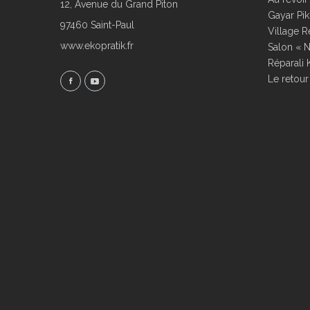
12, Avenue du Grand Piton
Gayar Pik
97460 Saint-Paul
Village R
www.ekopratik.fr
Salon « N
Réparali 
Le retour