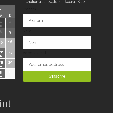
Incription à la newsletter Reparali Kafé
»
Prénom
S
D
1
2
Nom
8
9
15
16
22
23
Adresse email :
29
30
5
6
int