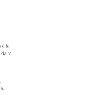
 à la
s dans
.
e.