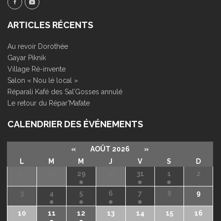
ARTICLES RÉCENTS
Au revoir Dorothée
Gayar Piknik
Village Ré-invente
Salon « Nou lé local »
Réparali Kafé des Sal’Gosses annulé
Le retour du Répar’Mafate
CALENDRIER DES ÉVÉNEMENTS
«
AOÛT 2026
»
L
M
M
J
V
S
D
27
28
29
30
31
1
2
3
4
5
6
7
8
9
10
11
12
13
14
15
16