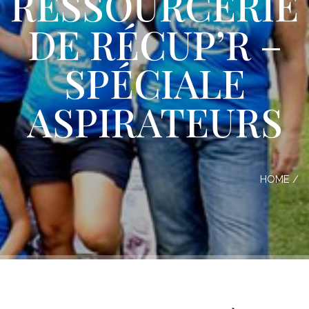
RESSOURCERIE
DE RÉCUP’R –
SPÉCIALE
ASPIRATEURS
HOME
/