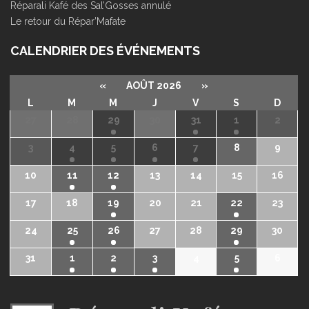
Réparali Kafé des Sal’Gosses annulé
Le retour du Répar’Mafate
CALENDRIER DES ÉVÉNEMENTS
«
AOÛT 2026
»
L
M
M
J
V
S
D
27
28
29
30
31
1
2
3
4
5
6
7
8
9
10
11
12
13
14
15
16
17
18
19
20
21
22
23
24
25
26
27
28
29
30
31
1
2
3
4
5
6