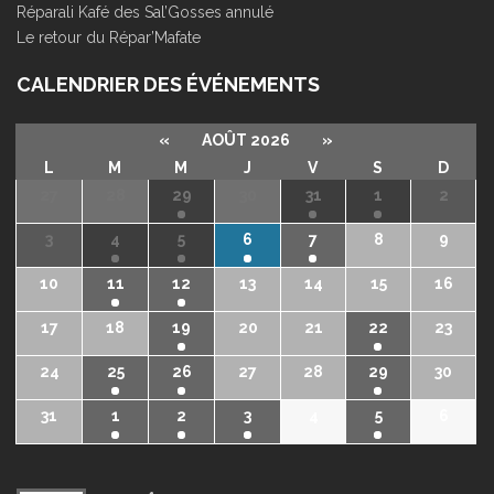
Réparali Kafé des Sal’Gosses annulé
Le retour du Répar’Mafate
CALENDRIER DES ÉVÉNEMENTS
«
AOÛT 2026
»
L
M
M
J
V
S
D
27
28
29
30
31
1
2
3
4
5
6
7
8
9
10
11
12
13
14
15
16
17
18
19
20
21
22
23
24
25
26
27
28
29
30
31
1
2
3
4
5
6