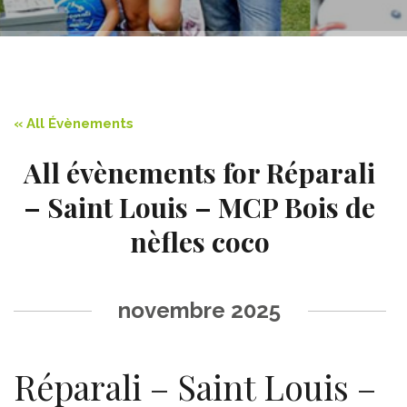
« All Évènements
All évènements for Réparali
– Saint Louis – MCP Bois de
nèfles coco
Navigation
de
novembre 2025
la
liste
Réparali – Saint Louis –
des