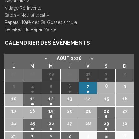
Gayar Piknik
Village Ré-invente
Salon « Nou lé local »
Réparali Kafé des Sal’Gosses annulé
Le retour du Répar’Mafate
CALENDRIER DES ÉVÉNEMENTS
«
AOÛT 2026
»
L
M
M
J
V
S
D
27
28
29
30
31
1
2
3
4
5
6
7
8
9
10
11
12
13
14
15
16
17
18
19
20
21
22
23
24
25
26
27
28
29
30
31
1
2
3
4
5
6