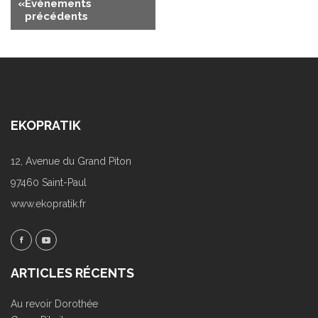
«
Évènements
de
précédents
la
liste
des
Évènements
EKOPRATIK
12, Avenue du Grand Piton
97460 Saint-Paul
www.ekopratik.fr
ARTICLES RÉCENTS
Au revoir Dorothée