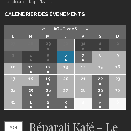
Le retour du Répar’Mafate
CALENDRIER DES ÉVÉNEMENTS
«
AOÛT 2026
»
L
M
M
J
V
S
D
27
28
29
30
31
1
2
3
4
5
6
7
8
9
10
11
12
13
14
15
16
17
18
19
20
21
22
23
24
25
26
27
28
29
30
31
1
2
3
4
5
6
Réparali Kafé – Le
VEN