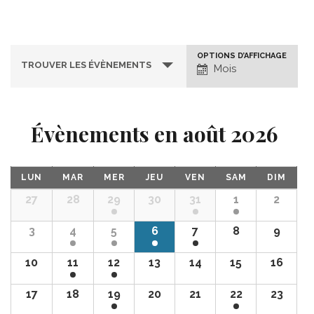
Navigation
OPTIONS D’AFFICHAGE
TROUVER LES ÉVÈNEMENTS
Mois
par
l’affichage
des
Évènements en août 2026
évènements
Navigation
LUN
MAR
MER
JEU
VEN
SAM
DIM
par
27
28
29
30
31
1
2
Calendrier
mensuel
3
4
5
6
7
8
9
10
11
12
13
14
15
16
17
18
19
20
21
22
23