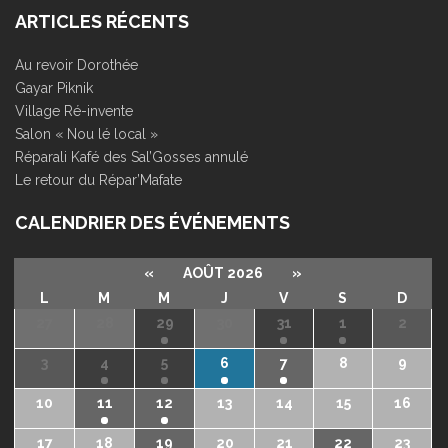
ARTICLES RÉCENTS
Au revoir Dorothée
Gayar Piknik
Village Ré-invente
Salon « Nou lé local »
Réparali Kafé des Sal’Gosses annulé
Le retour du Répar’Mafate
CALENDRIER DES ÉVÉNEMENTS
«
AOÛT 2026
»
L
M
M
J
V
S
D
27
28
29
30
31
1
2
3
4
5
6
7
8
9
10
11
12
13
14
15
16
17
18
19
20
21
22
23