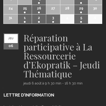
24
25
26
27
28
29
30
31
1
2
3
4
5
6
Réparation
JEU
participative à La
06
Ressourcerie
d’Ekopratik – Jeudi
Thématique
jeudi 6 août à 9 h 30 min
-
16 h 30 min
LETTRE D’INFORMATION