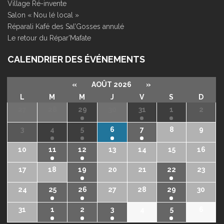
Village Ré-invente
Salon « Nou lé local »
Réparali Kafé des Sal’Gosses annulé
Le retour du Répar’Mafate
CALENDRIER DES ÉVÉNEMENTS
«
AOÛT 2026
»
L
M
M
J
V
S
D
27
28
29
30
31
1
2
3
4
5
6
7
8
9
10
11
12
13
14
15
16
17
18
19
20
21
22
23
24
25
26
27
28
29
30
31
1
2
3
4
5
6