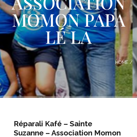
ASSOCIATION
MOMON PAPA
LÉ LA
HOME
/
Réparali Kafé – Sainte
Suzanne – Association Momon