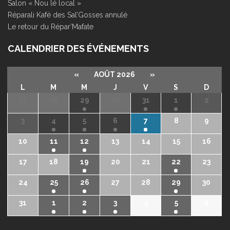
Salon « Nou lé local »
Réparali Kafé des Sal’Gosses annulé
Le retour du Répar’Mafate
CALENDRIER DES ÉVÉNEMENTS
«
AOÛT 2026
»
L
M
M
J
V
S
D
27
28
29
30
31
1
2
3
4
5
6
7
8
9
10
11
12
13
14
15
16
17
18
19
20
21
22
23
24
25
26
27
28
29
30
31
1
2
3
4
5
6