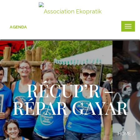
AGENDA
Togg
navig
RÉCUP’R –
RÉPAR GAYAR
HOME
/