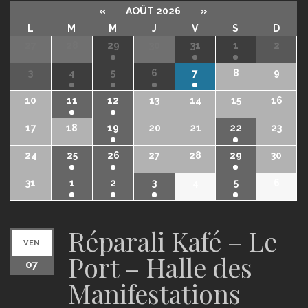
«
AOÛT 2026
»
L
M
M
J
V
S
D
27
28
29
30
31
1
2
3
4
5
6
7
8
9
10
11
12
13
14
15
16
17
18
19
20
21
22
23
24
25
26
27
28
29
30
31
1
2
3
4
5
6
Réparali Kafé – Le
VEN
Port – Halle des
07
Manifestations