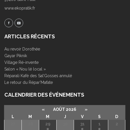
www.ekopratik.fr
ARTICLES RÉCENTS
Au revoir Dorothée
Gayar Piknik
Village Ré-invente
Salon « Nou lé local »
Réparali Kafé des Sal’Gosses annulé
Le retour du Répar’Mafate
CALENDRIER DES ÉVÉNEMENTS
«
AOÛT 2026
»
L
M
M
J
V
S
D
27
28
29
30
31
1
2