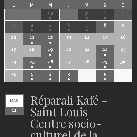
L
M
M
J
V
S
D
27
28
29
30
31
1
2
3
4
5
6
7
8
9
10
11
12
13
14
15
16
17
18
19
20
21
22
23
24
25
26
27
28
29
30
31
1
2
3
4
5
6
Réparali Kafé –
MAR
Saint Louis –
11
Centre socio-
culturel de la