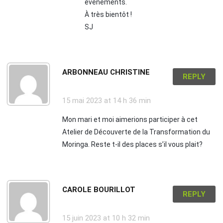
événements.
À très bientôt !
SJ
ARBONNEAU CHRISTINE
REPLY
15 mai 2023
at 14 h 36 min
Mon mari et moi aimerions participer à cet
Atelier de Découverte de la Transformation du
Moringa. Reste t-il des places s’il vous plait?
CAROLE BOURILLOT
REPLY
15 juin 2023
at 10 h 32 min