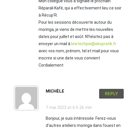
Mon collègue vous a signalé le prochain
Réparali Kafé, qui a effectivement lieu ce soir
à Récup’R.
Pour les sessions découverte autour du
moringa, je viens de mettre les nouvelles
dates pour juillet et août. N’hésitez pas à
envoyer un mail à
lowtechpei@ekopratik.fr
avec vos nom, prénom, tel et mail pour vous
inscrire si une date vous convient
Cordialement
MICHÈLE
REPLY
7 mai 2023
at 6 h 26 min
Bonjour, je suis intéressée. Ferez-vous
d’autres ateliers moringa dans l’ouest en