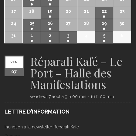
17
18
19
20
21
22
23
24
25
26
27
28
29
30
31
1
2
3
4
5
6
Réparali Kafé – Le
VEN
Port – Halle des
07
Manifestations
vendredi 7 août à 9 h 00 min
-
16 h 00 min
LETTRE D’INFORMATION
Incription à la newsletter Reparali Kafé
Prénom