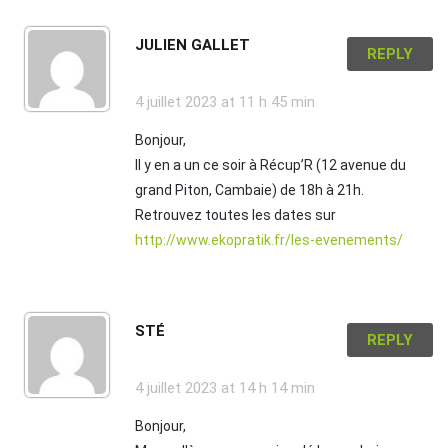
JULIEN GALLET
REPLY
4 juillet 2023
at 11 h 45 min
Bonjour,
Il y en a un ce soir à Récup’R (12 avenue du
grand Piton, Cambaie) de 18h à 21h.
Retrouvez toutes les dates sur
http://www.ekopratik.fr/les-evenements/
STÉ
REPLY
4 juillet 2023
at 14 h 14 min
Bonjour,