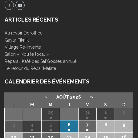
ARTICLES RÉCENTS
Au revoir Dorothée
Gayar Piknik
Village Ré-invente
Salon « Nou lé local »
Réparali Kafé des Sal’Gosses annulé
Le retour du Répar’Mafate
CALENDRIER DES ÉVÉNEMENTS
«
AOÛT 2026
»
L
M
M
J
V
S
D
27
28
29
30
31
1
2
3
4
5
6
7
8
9
10
11
12
13
14
15
16