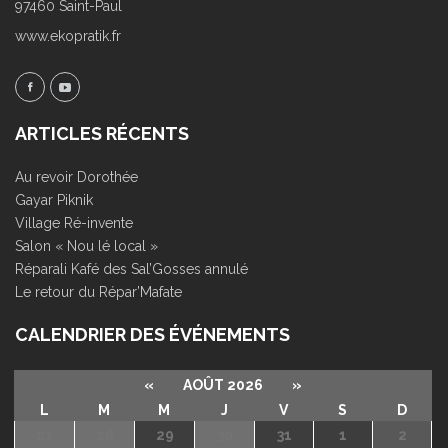
97460 Saint-Paul
www.ekopratik.fr
ARTICLES RÉCENTS
Au revoir Dorothée
Gayar Piknik
Village Ré-invente
Salon « Nou lé local »
Réparali Kafé des Sal’Gosses annulé
Le retour du Répar’Mafate
CALENDRIER DES ÉVÉNEMENTS
«
AOÛT 2026
»
L
M
M
J
V
S
D
27
28
29
30
31
1
2