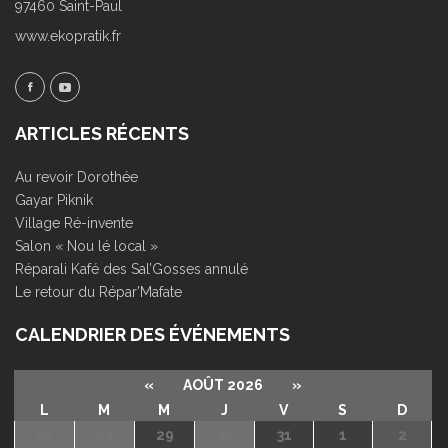
97460 Saint-Paul
www.ekopratik.fr
ARTICLES RÉCENTS
Au revoir Dorothée
Gayar Piknik
Village Ré-invente
Salon « Nou lé local »
Réparali Kafé des Sal’Gosses annulé
Le retour du Répar’Mafate
CALENDRIER DES ÉVÉNEMENTS
«
AOÛT 2026
»
L
M
M
J
V
S
D
27
28
29
30
31
1
2