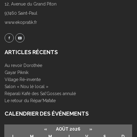
12, Avenue du Grand Piton
97460 Saint-Paul
www.ekopratik.fr
ARTICLES RÉCENTS
Au revoir Dorothée
Gayar Piknik
Village Ré-invente
Salon « Nou lé local »
Réparali Kafé des Sal’Gosses annulé
Le retour du Répar’Mafate
CALENDRIER DES ÉVÉNEMENTS
«
AOÛT 2026
»
L
M
M
J
V
S
D