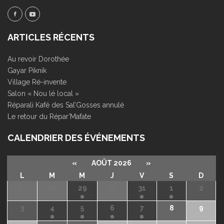
ARTICLES RÉCENTS
Au revoir Dorothée
Gayar Piknik
Village Ré-invente
Salon « Nou lé local »
Réparali Kafé des Sal’Gosses annulé
Le retour du Répar’Mafate
CALENDRIER DES ÉVÉNEMENTS
«
AOÛT 2026
»
L
M
M
J
V
S
D
27
28
29
30
31
1
2
3
4
5
6
7
8
9