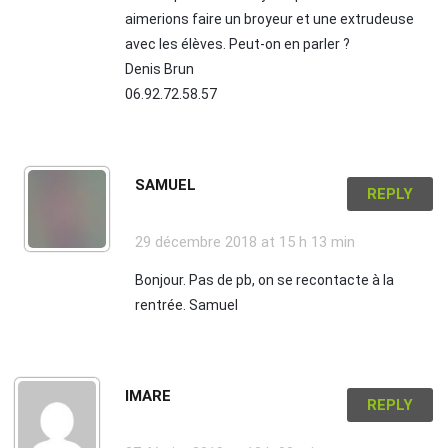
aimerions faire un broyeur et une extrudeuse
avec les élèves. Peut-on en parler ?
Denis Brun
06.92.72.58.57
SAMUEL
REPLY
29 décembre 2018
at 15 h 13 min
Bonjour. Pas de pb, on se recontacte à la
rentrée. Samuel
IMARE
REPLY