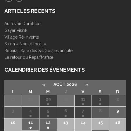
ARTICLES RÉCENTS
Au revoir Dorothée
Gayar Piknik
Village Ré-invente
Salon « Nou lé local »
Réparali Kafé des Sal’Gosses annulé
Le retour du Répar’Mafate
CALENDRIER DES ÉVÉNEMENTS
«
AOÛT 2026
»
L
M
M
J
V
S
D
27
28
29
30
31
1
2
3
4
5
6
7
8
9
10
11
12
13
14
15
16