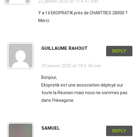
22 janvier 2020
at 11 h 47 min
Y a t il EKOPRATIK près de CHARTRES 28000 ?
Merci
GUILLAUME RAHOUT
REPLY
29 janvier 2020
at 18 h 45 min
Bonjour,
Ekopratik est une association déployé sur
toute la Réunion mais nous ne sommes pas
dans l’Hexagone.
SAMUEL
REPLY