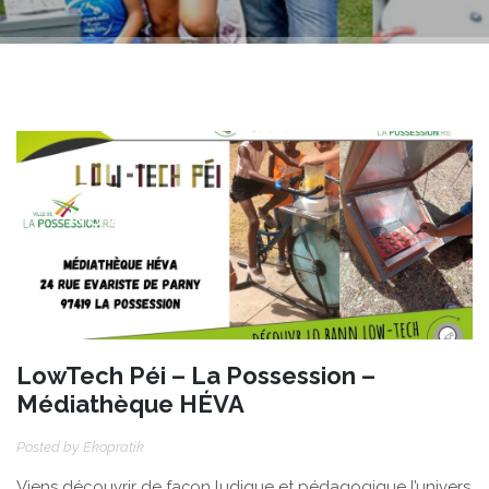
29
NOV
LowTech Péi – La Possession –
Médiathèque HÉVA
Posted by
Ekopratik
Viens découvrir de façon ludique et pédagogique l’univers