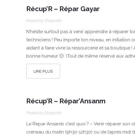
Récup’R – Répar Gayar
Posted by
Ekopratik
N’hésite surtout pas à venir apprendre à réparer t
techniciens ! Peu importe ton niveau, en initiati
aidant à faire vivre la ressourcerie et sa boutique ! A
bonne humeur 🙂 (Tout de même réservé aux adhérent
LIRE PLUS
Récup’R – Répar’Ansanm
Posted by
Ekopratik
Le Repar Ansamb c’est quoi ? – Venir réparer son ob
créneau du matin (9h30-12h30) ou de l’après midi (