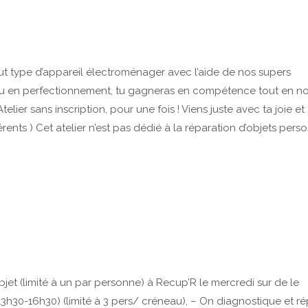
out type d’appareil électroménager avec l’aide de nos supers
on ou en perfectionnement, tu gagneras en compétence tout en n
telier sans inscription, pour une fois ! Viens juste avec ta joie et 
s ) Cet atelier n’est pas dédié à la réparation d’objets perso
jet (limité à un par personne) à Recup’R le mercredi sur de le
13h30-16h30) (limité à 3 pers/ créneau), – On diagnostique et r