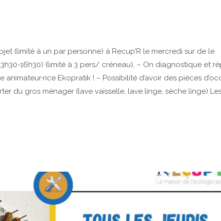
jet (limité à un par personne) à Recup’R le mercredi sur de le
13h30-16h30) (limité à 3 pers/ créneau), – On diagnostique et r
nimateur·rice Ekopratik ! – Possibilité d’avoir des pièces d’oc
orter du gros ménager (lave vaisselle, lave linge, sèche linge) Le