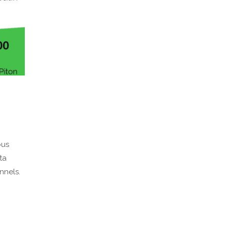
ous
ta
nnels.