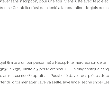
telier sans inscription, pour une fois ! Viens juste avec ta joie et 
s ) Cet atelier n’est pas dédié à la réparation d’objets perso
jet (limité à un par personne) à Recup’R le mercredi sur de le
13h30-16h30) (limité à 3 pers/ créneau), – On diagnostique et r
nimateur·rice Ekopratik ! – Possibilité d’avoir des pièces d’oc
orter du gros ménager (lave vaisselle, lave linge, sèche linge) Le