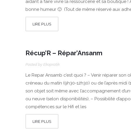
aidant à faire vivre la ressourcerie et sa boutique ! A
bonne humeur 🙂 (Tout de même réservé aux adhérent
LIRE PLUS
Récup’R – Répar’Ansanm
Posted by
Ekopratik
Le Repar Ansamb c’est quoi ? – Venir réparer son ob
créneau du matin (9h30-12h30) ou de l’après midi (
son objet soit même avec l’accompagnement d’un·e a
ou neuve (selon disponibilités), – Possibilité d’app
compétences sur le Hifi et les
LIRE PLUS