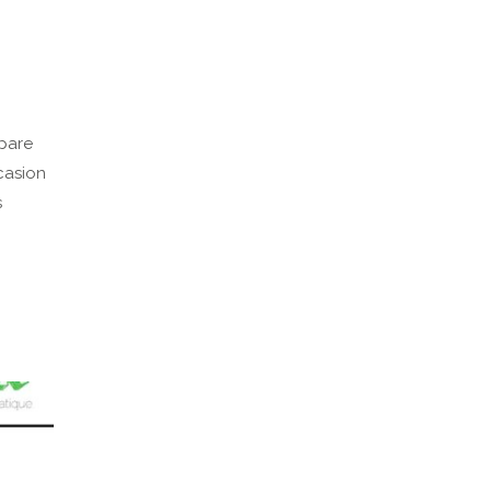
épare
casion
s