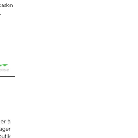
casion
s