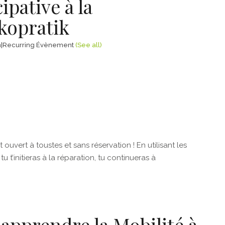
ipative à la
kopratik
n
|
Recurring Évènement
(See all)
t ouvert à toustes et sans réservation ! En utilisant les
u t’initieras à la réparation, tu continueras à
 apprendre la Mobilité à