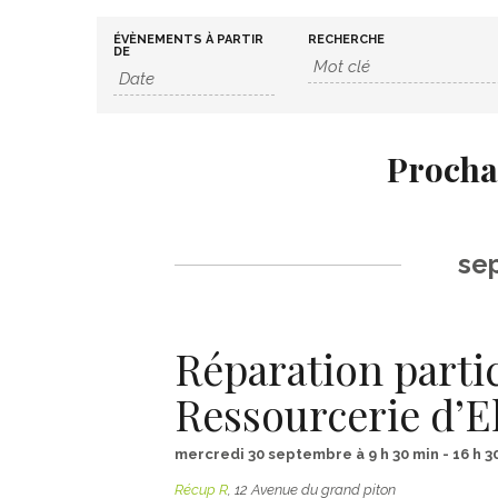
ÉVÈNEMENTS À PARTIR
RECHERCHE
DE
Procha
Navigation
de
se
la
liste
des
Réparation partic
Évènements
Ressourcerie d’E
mercredi 30 septembre à 9 h 30 min
-
16 h 3
Récup R
,
12 Avenue du grand piton