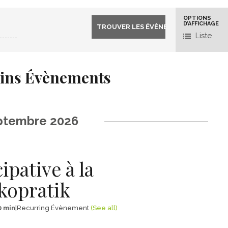
Navigat
OPTIONS
D’AFFICHAGE
par
Liste
l’affich
des
ins Évènements
évène
ptembre 2026
ipative à la
kopratik
0 min
|
Recurring Évènement
(See all)