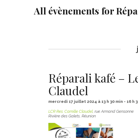
All évènements for Répa
Navigation
de
la
liste
des
Réparali kafé – 
Évènements
Claudel
mercredi 17 juillet 2024 à 13 h 30 min
-
16 h 
LCR Res. Camille Claudel
,
rue Armand Gensonne
Rivière des Galets
,
Réunion