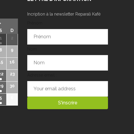
Incription à la newsletter Reparali Kafé
»
Prénom
S
D
1
2
Nom
8
9
15
16
22
23
Adresse email :
29
30
5
6