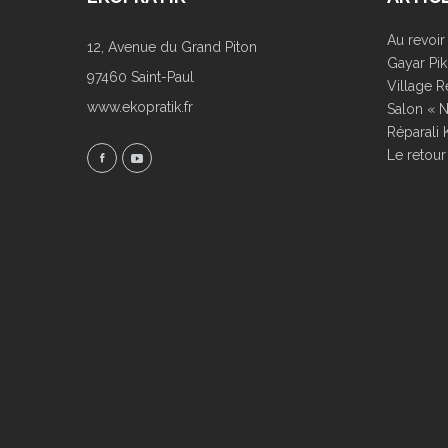
Au revoi
12, Avenue du Grand Piton
Gayar Pik
97460 Saint-Paul
Village R
www.ekopratik.fr
Salon « N
Réparali 
Le retour