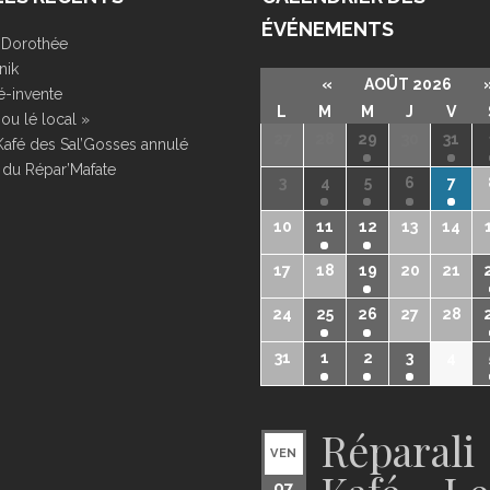
ÉVÉNEMENTS
r Dorothée
nik
«
AOÛT 2026
é-invente
L
M
M
J
V
ou lé local »
27
28
29
30
31
Kafé des Sal’Gosses annulé
 du Répar’Mafate
3
4
5
6
7
10
11
12
13
14
17
18
19
20
21
24
25
26
27
28
31
1
2
3
4
Réparali
VEN
07