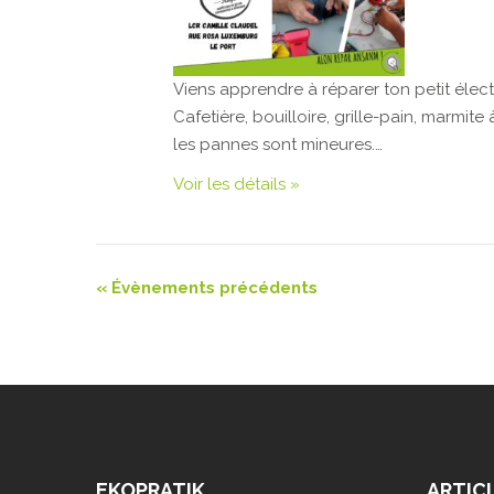
Viens apprendre à réparer ton petit éle
Cafetière, bouilloire, grille-pain, marmite
les pannes sont mineures.…
Voir les détails »
Navigation
«
Évènements précédents
de
la
liste
des
Évènements
EKOPRATIK
ARTIC