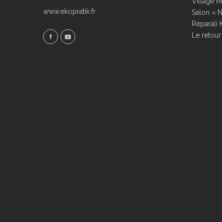
Village R
www.ekopratik.fr
Salon « N
Réparali 
Le retour