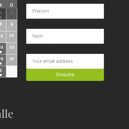
S
D
1
2
Nom
8
9
15
16
22
23
Adresse email :
29
30
5
6
lle