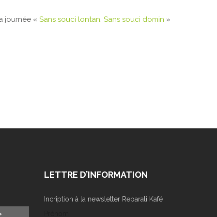
la journée «
Sans souci lontan, Sans souci domin
»
LETTRE D’INFORMATION
Incription à la newsletter Reparali Kafé
»
Prénom