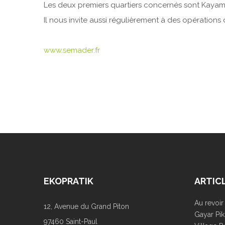
Les deux premiers quartiers concernés sont Kayamb 
Il nous invite aussi régulièrement à des opérations
www.semader.fr
EKOPRATIK
ARTIC
Au revoi
12, Avenue du Grand Piton
Gayar Pik
97460 Saint-Paul